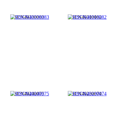
DSCN40330083
DSCN40310082
DSCN40240075
DSCN40230074