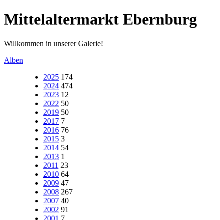
Mittelaltermarkt Ebernburg
Willkommen in unserer Galerie!
Alben
2025
174
2024
474
2023
12
2022
50
2019
50
2017
7
2016
76
2015
3
2014
54
2013
1
2011
23
2010
64
2009
47
2008
267
2007
40
2002
91
2001
7