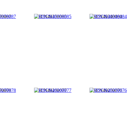
70087
DSCN40350085
DSCN40340084
70078
DSCN40260077
DSCN40250076