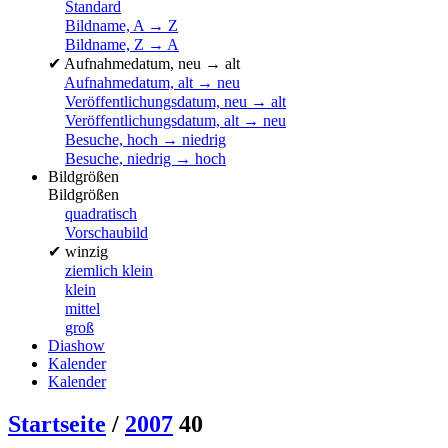
Standard
Bildname, A → Z
Bildname, Z → A
✔
Aufnahmedatum, neu → alt
Aufnahmedatum, alt → neu
Veröffentlichungsdatum, neu → alt
Veröffentlichungsdatum, alt → neu
Besuche, hoch → niedrig
Besuche, niedrig → hoch
Bildgrößen
Bildgrößen
quadratisch
Vorschaubild
✔
winzig
ziemlich klein
klein
mittel
groß
Diashow
Kalender
Kalender
Startseite
/
2007
40